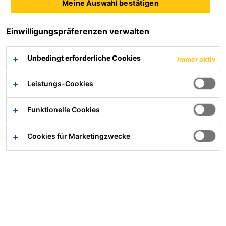
Meine Auswahl bestätigen
Einwilligungspräferenzen verwalten
Unbedingt erforderliche Cookies
Immer aktiv
Leistungs-Cookies
Bruchsichere Montage von Solarmodulen
Funktionelle Cookies
Der 31 Meter lange solarbetriebene Katamaran "T'ranor
PlanetSolar" wurde von der KNIERIM Yachtbau GmbH
Cookies für Marketingzwecke
am Nord-Ostsee-Kanal gebaut. An Deck werden
Solarmodule des Berliner Solartechnikherstellers Solon
SE installiert, ergänzt durch ausziehbare Seitenflügel,
die ebenfalls mit Solarmodulen ausgestattet sind.
Insgesamt 825 Paneele mit 38.000 einzelnen
Photovoltaikzellen bedecken eine Fläche von über 536
m2.