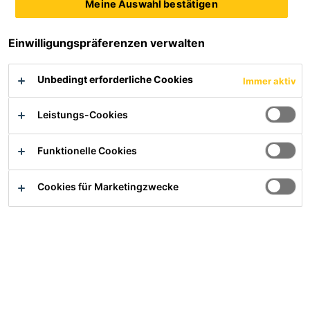
SikaForce® und SikaMelt® Schmelzklebstoffe
Meine Auswahl bestätigen
bieten eine hohe Schälfestigkeit und eine
schnelle Produktion von Wabenpaneelen.
Einwilligungspräferenzen verwalten
Wie können wir Ihnen helfen?
Unbedingt erforderliche Cookies
Immer aktiv
Leistungs-Cookies
Funktionelle Cookies
Anwendungsbereiche
Cookies für Marketingzwecke
Produktauswahl
Sika-Service-Leistungen