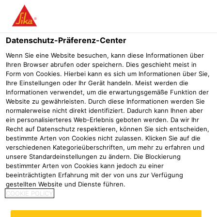
Menü
Datenschutz-Präferenz-Center
Wenn Sie eine Website besuchen, kann diese Informationen über
Ihren Browser abrufen oder speichern. Dies geschieht meist in
Form von Cookies. Hierbei kann es sich um Informationen über Sie,
Ihre Einstellungen oder Ihr Gerät handeln. Meist werden die
WABEN­PANEELE
Informationen verwendet, um die erwartungsgemäße Funktion der
Website zu gewährleisten. Durch diese Informationen werden Sie
normalerweise nicht direkt identifiziert. Dadurch kann Ihnen aber
ein personalisierteres Web-Erlebnis geboten werden. Da wir Ihr
Klebstoffe für die Herstellung hochfester
Recht auf Datenschutz respektieren, können Sie sich entscheiden,
Paneele mit Wabenkern
bestimmte Arten von Cookies nicht zulassen. Klicken Sie auf die
verschiedenen Kategorieüberschriften, um mehr zu erfahren und
unsere Standardeinstellungen zu ändern. Die Blockierung
Industrie
Gebäudeelemente
Bauelemente
Wabenpaneele
bestimmter Arten von Cookies kann jedoch zu einer
Mit einem der besten Verhältnisse von
beeinträchtigten Erfahrung mit der von uns zur Verfügung
Festigkeit zu Gewicht bieten Wabenpaneele
gestellten Website und Dienste führen.
COOKIE POLICY
einzigartige Vorteile in modernen
Bauelementen. Raumtemperaturhärtende