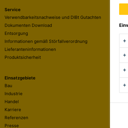
Service
Verwendbarkeitsnachweise und DIBt Gutachten
Ein
Dokumenten Download
Entsorgung
Informationen gemäß Störfallverordnung
Lieferanteninformationen
Produktsicherheit
Einsatzgebiete
Bau
Industrie
Handel
Karriere
Referenzen
Presse