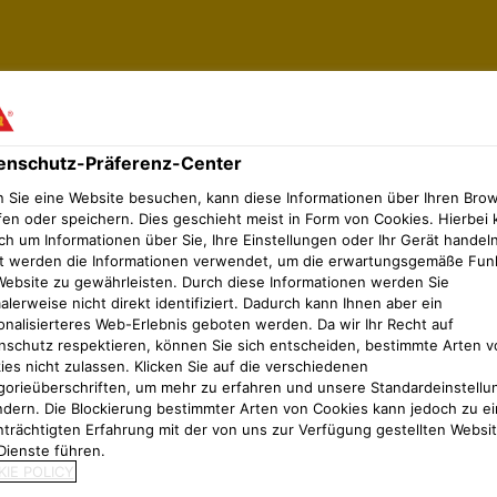
enschutz-Präferenz-Center
 Sie eine Website besuchen, kann diese Informationen über Ihren Bro
fen oder speichern. Dies geschieht meist in Form von Cookies. Hierbei 
ch um Informationen über Sie, Ihre Einstellungen oder Ihr Gerät handeln
t werden die Informationen verwendet, um die erwartungsgemäße Fun
Website zu gewährleisten. Durch diese Informationen werden Sie
lerweise nicht direkt identifiziert. Dadurch kann Ihnen aber ein
g went wrong loading the listing. Please try refreshing 
onalisierteres Web-Erlebnis geboten werden. Da wir Ihr Recht auf
nschutz respektieren, können Sie sich entscheiden, bestimmte Arten v
ies nicht zulassen. Klicken Sie auf die verschiedenen
gorieüberschriften, um mehr zu erfahren und unsere Standardeinstellu
ndern. Die Blockierung bestimmter Arten von Cookies kann jedoch zu ei
nträchtigten Erfahrung mit der von uns zur Verfügung gestellten Websi
Dienste führen.
IE POLICY