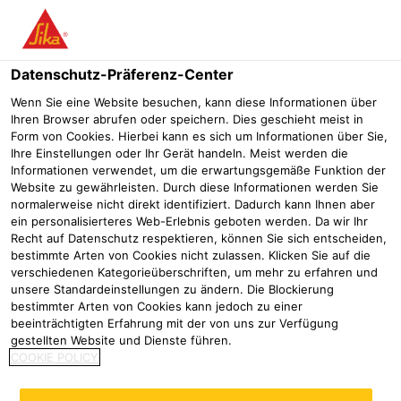
Menü
Datenschutz-Präferenz-Center
Industrie
Gebäudeelemente
Fassade
Structural Glazing
S
Wenn Sie eine Website besuchen, kann diese Informationen über
Ihren Browser abrufen oder speichern. Dies geschieht meist in
Sika® Spacer Tape HD
Form von Cookies. Hierbei kann es sich um Informationen über Sie,
Ihre Einstellungen oder Ihr Gerät handeln. Meist werden die
Selbstklebendes, offenzelliges Polyurethan-Schaum
Informationen verwendet, um die erwartungsgemäße Funktion der
Abstandhalterband für Structural Glazing
Website zu gewährleisten. Durch diese Informationen werden Sie
normalerweise nicht direkt identifiziert. Dadurch kann Ihnen aber
ein personalisierteres Web-Erlebnis geboten werden. Da wir Ihr
Recht auf Datenschutz respektieren, können Sie sich entscheiden,
bestimmte Arten von Cookies nicht zulassen. Klicken Sie auf die
verschiedenen Kategorieüberschriften, um mehr zu erfahren und
unsere Standardeinstellungen zu ändern. Die Blockierung
bestimmter Arten von Cookies kann jedoch zu einer
beeinträchtigten Erfahrung mit der von uns zur Verfügung
gestellten Website und Dienste führen.
COOKIE POLICY