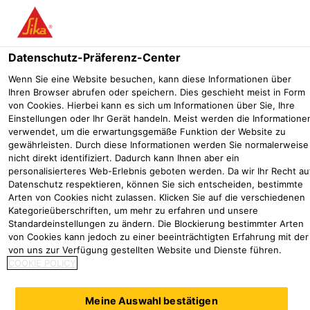
Menü
Datenschutz-Präferenz-Center
Wenn Sie eine Website besuchen, kann diese Informationen über
Ihren Browser abrufen oder speichern. Dies geschieht meist in Form
von Cookies. Hierbei kann es sich um Informationen über Sie, Ihre
Einstellungen oder Ihr Gerät handeln. Meist werden die Informatione
verwendet, um die erwartungsgemäße Funktion der Website zu
gewährleisten. Durch diese Informationen werden Sie normalerweise
nicht direkt identifiziert. Dadurch kann Ihnen aber ein
personalisierteres Web-Erlebnis geboten werden. Da wir Ihr Recht au
Datenschutz respektieren, können Sie sich entscheiden, bestimmte
Arten von Cookies nicht zulassen. Klicken Sie auf die verschiedenen
Kategorieüberschriften, um mehr zu erfahren und unsere
Wetter­ver­siegelung
Standardeinstellungen zu ändern. Die Blockierung bestimmter Arten
von Cookies kann jedoch zu einer beeinträchtigten Erfahrung mit der
Industrie
Gebäudeelemente
Fassade
Wetterversiegelung
von uns zur Verfügung gestellten Website und Dienste führen.
Sika® Silikondichtstoffe für die
COOKIE POLICY
Wetterversiegelung halten die Fassade auch
unter rauen Bedingungen wie
Meine Auswahl bestätigen