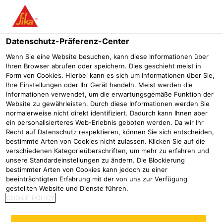
Menü
Datenschutz-Präferenz-Center
Wenn Sie eine Website besuchen, kann diese Informationen über
Ihren Browser abrufen oder speichern. Dies geschieht meist in
Form von Cookies. Hierbei kann es sich um Informationen über Sie,
Dekorative Fussbodensysteme
Ihre Einstellungen oder Ihr Gerät handeln. Meist werden die
Informationen verwendet, um die erwartungsgemäße Funktion der
im Innenbereich
Website zu gewährleisten. Durch diese Informationen werden Sie
normalerweise nicht direkt identifiziert. Dadurch kann Ihnen aber
ein personalisierteres Web-Erlebnis geboten werden. Da wir Ihr
Industrie
Marine
Schiffsdecksbeläge
Dekorative Fussbode
Recht auf Datenschutz respektieren, können Sie sich entscheiden,
Die dekorativen Fußbodensysteme von Sika
bestimmte Arten von Cookies nicht zulassen. Klicken Sie auf die
erlauben eine nahezu uneingeschränkte
verschiedenen Kategorieüberschriften, um mehr zu erfahren und
Verbindung funktioneller und ästhetischer
unsere Standardeinstellungen zu ändern. Die Blockierung
bestimmter Arten von Cookies kann jedoch zu einer
Bedürfnisse.
beeinträchtigten Erfahrung mit der von uns zur Verfügung
gestellten Website und Dienste führen.
COOKIE POLICY