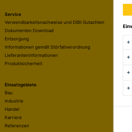
Service
Verwendbarkeitsnachweise und DIBt Gutachten
Ein
Dokumenten Download
Entsorgung
Informationen gemäß Störfallverordnung
Lieferanteninformationen
Produktsicherheit
Einsatzgebiete
Bau
Industrie
Handel
Karriere
Referenzen