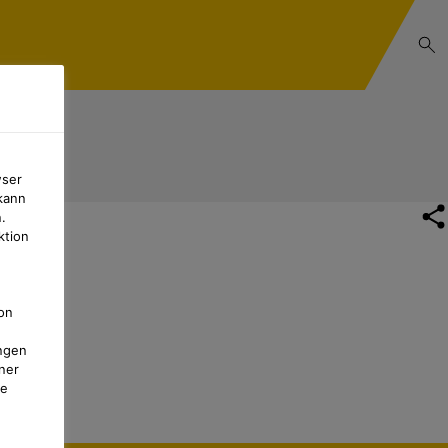
wser
kann
.
ktion
on
ngen
ner
te