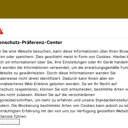
enschutz-Präferenz-Center
 Sie eine Website besuchen, kann diese Informationen über Ihren Bro
fen oder speichern. Dies geschieht meist in Form von Cookies. Hierbei 
ch um Informationen über Sie, Ihre Einstellungen oder Ihr Gerät handeln
t werden die Informationen verwendet, um die erwartungsgemäße Fun
Website zu gewährleisten. Durch diese Informationen werden Sie
lerweise nicht direkt identifiziert. Dadurch kann Ihnen aber ein
lti-material Bonding
onalisierteres Web-Erlebnis geboten werden. Da wir Ihr Recht auf
nschutz respektieren, können Sie sich entscheiden, bestimmte Arten v
ies nicht zulassen. Klicken Sie auf die verschiedenen
gorieüberschriften, um mehr zu erfahren und unsere Standardeinstellu
ndern. Die Blockierung bestimmter Arten von Cookies kann jedoch zu ei
nträchtigten Erfahrung mit der von uns zur Verfügung gestellten Websi
Dienste führen.
IE POLICY