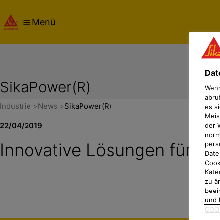
Menü
Dat
SikaPower(R)
Wenn
abru
Industrie
News
SikaPower(R)
es si
Meis
22/04/2019
der 
norma
Innovative Lösungen für mu
pers
Date
Cook
Kate
zu ä
beei
und 
COOK