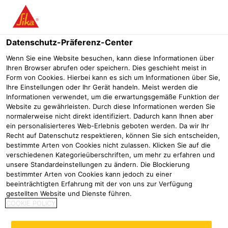
Menü
Datenschutz-Präferenz-Center
Wenn Sie eine Website besuchen, kann diese Informationen über
Ihren Browser abrufen oder speichern. Dies geschieht meist in
Form von Cookies. Hierbei kann es sich um Informationen über Sie,
Sichere Abreise dank
Ihre Einstellungen oder Ihr Gerät handeln. Meist werden die
Informationen verwendet, um die erwartungsgemäße Funktion der
Abdichtungssystem von Sika
Website zu gewährleisten. Durch diese Informationen werden Sie
normalerweise nicht direkt identifiziert. Dadurch kann Ihnen aber
ein personalisierteres Web-Erlebnis geboten werden. Da wir Ihr
Referenzen
Busbuchten Flughafen Berlin-Brandenburg
Recht auf Datenschutz respektieren, können Sie sich entscheiden,
bestimmte Arten von Cookies nicht zulassen. Klicken Sie auf die
2021
Berlin
verschiedenen Kategorieüberschriften, um mehr zu erfahren und
unsere Standardeinstellungen zu ändern. Die Blockierung
bestimmter Arten von Cookies kann jedoch zu einer
Bushaltestelle des Berlin-
beeinträchtigten Erfahrung mit der von uns zur Verfügung
Brandenburger Flughafens mit
gestellten Website und Dienste führen.
COOKIE POLICY
Kunststoffsystem von Sika Ergodur-
1000 HANV sicher und schnell