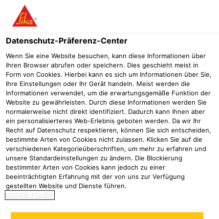
Menü
Datenschutz-Präferenz-Center
Wenn Sie eine Website besuchen, kann diese Informationen über
Ihren Browser abrufen oder speichern. Dies geschieht meist in
Form von Cookies. Hierbei kann es sich um Informationen über Sie,
246 m hoher Turm aus 15.000
Ihre Einstellungen oder Ihr Gerät handeln. Meist werden die
Informationen verwendet, um die erwartungsgemäße Funktion der
m³ Beton:
Website zu gewährleisten. Durch diese Informationen werden Sie
normalerweise nicht direkt identifiziert. Dadurch kann Ihnen aber
ein personalisierteres Web-Erlebnis geboten werden. Da wir Ihr
Referenzen
Thyssenkrupp Aufzugtestturm der superlative in 
Recht auf Datenschutz respektieren, können Sie sich entscheiden,
bestimmte Arten von Cookies nicht zulassen. Klicken Sie auf die
2017
Rottweil
verschiedenen Kategorieüberschriften, um mehr zu erfahren und
unsere Standardeinstellungen zu ändern. Die Blockierung
bestimmter Arten von Cookies kann jedoch zu einer
beeinträchtigten Erfahrung mit der von uns zur Verfügung
Thyssenkrupp Aufzugtestturm der
gestellten Website und Dienste führen.
superlative in Rottweil
COOKIE POLICY
Rottweil liegt etwa 70 km nordwestlich vom Bodensee