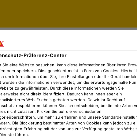
icheres Bauen
enschutz-Präferenz-Center
 Sie eine Website besuchen, kann diese Informationen über Ihren Bro
sicheres Bauen
fen oder speichern. Dies geschieht meist in Form von Cookies. Hierbei 
ch um Informationen über Sie, Ihre Einstellungen oder Ihr Gerät handeln
t werden die Informationen verwendet, um die erwartungsgemäße Fun
Website zu gewährleisten. Durch diese Informationen werden Sie
 Risiko für Gebäude und Be
lerweise nicht direkt identifiziert. Dadurch kann Ihnen aber ein
onalisierteres Web-Erlebnis geboten werden. Da wir Ihr Recht auf
nsicheres Bauen so wichtig 
nschutz respektieren, können Sie sich entscheiden, bestimmte Arten v
ies nicht zulassen. Klicken Sie auf die verschiedenen
gorieüberschriften, um mehr zu erfahren und unsere Standardeinstellu
gen für zuverlässige Radond
ndern. Die Blockierung bestimmter Arten von Cookies kann jedoch zu ei
nträchtigten Erfahrung mit der von uns zur Verfügung gestellten Websi
Dienste führen.