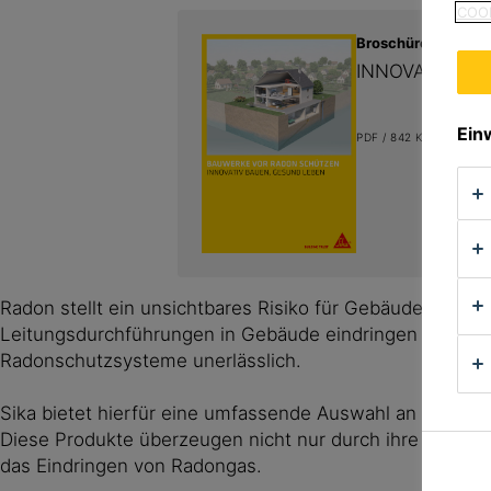
COOK
Broschüren Flyer
INNOVATIV BA
Ein
PDF / 842 KB (DE)
Radon stellt ein unsichtbares Risiko für Gebäude und 
Leitungsdurchführungen in Gebäude eindringen und sic
Radonschutzsysteme unerlässlich.
Sika bietet hierfür eine umfassende Auswahl an geprüf
Diese Produkte überzeugen nicht nur durch ihre hervo
das Eindringen von Radongas.