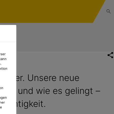
wser
kann
.
ktion
wohner. Unsere neue
ist und wie es gelingt –
on
ngen
ichtigkeit.
ner
te