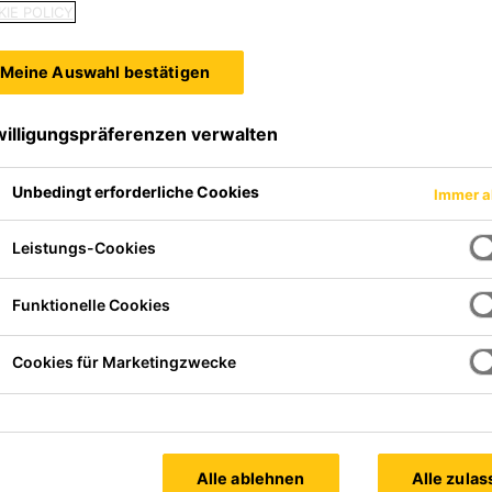
IE POLICY
UEN, GESUND LEBEN
Meine Auswahl bestätigen
willigungspräferenzen verwalten
Unbedingt erforderliche Cookies
Immer a
Leistungs-Cookies
Funktionelle Cookies
ihre Bewohner dar: Das natürlich im Boden vorkommende 
h insbesondere in Kellern und Wohnräumen ansammeln. U
Cookies für Marketingzwecke
ten Lösungen – von wasserdichten Membranen und Dichts
rragenden Abdichtungseigenschaften, sondern bieten la
Alle ablehnen
Alle zula