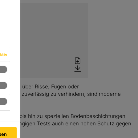
ktiv
Gas kann über Risse, Fugen oder
m dies zuverlässig zu verhindern, sind moderne
toffen bis hin zu speziellen Bodenbeschichtungen.
ut unabhängigen Tests auch einen hohen Schutz gegen
ssen