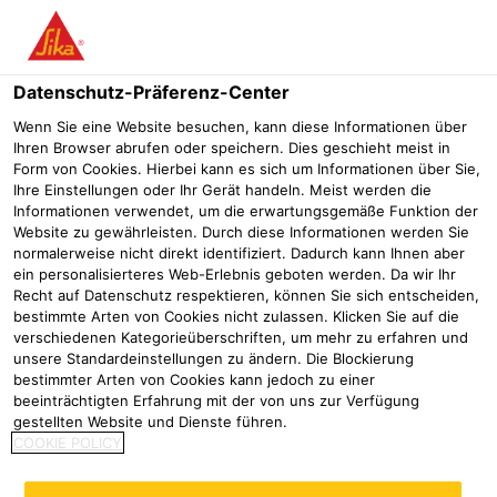
Menü
Datenschutz-Präferenz-Center
Sonstiges (roofingrelevantes Zubehör)
Sarnafil® T Blitzschu
Wenn Sie eine Website besuchen, kann diese Informationen über
Ihren Browser abrufen oder speichern. Dies geschieht meist in
Sarnafil® T
Form von Cookies. Hierbei kann es sich um Informationen über Sie,
Ihre Einstellungen oder Ihr Gerät handeln. Meist werden die
Blitzschutzdrahteinfassungen
Informationen verwendet, um die erwartungsgemäße Funktion der
Website zu gewährleisten. Durch diese Informationen werden Sie
FPO Formteil für Blitzschutzdrähte
normalerweise nicht direkt identifiziert. Dadurch kann Ihnen aber
ein personalisierteres Web-Erlebnis geboten werden. Da wir Ihr
Recht auf Datenschutz respektieren, können Sie sich entscheiden,
bestimmte Arten von Cookies nicht zulassen. Klicken Sie auf die
verschiedenen Kategorieüberschriften, um mehr zu erfahren und
unsere Standardeinstellungen zu ändern. Die Blockierung
bestimmter Arten von Cookies kann jedoch zu einer
beeinträchtigten Erfahrung mit der von uns zur Verfügung
gestellten Website und Dienste führen.
COOKIE POLICY