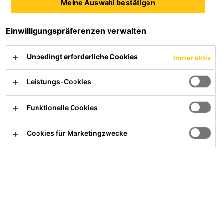
Meine Auswahl bestätigen
Einwilligungspräferenzen verwalten
Unbedingt erforderliche Cookies
Immer aktiv
Die Sarnafil® T Blitzschutzdrahteinfassungenen werden aus
Leistungs-Cookies
homogenem FPO im Spritzgussverfahren hergestellt.
Funktionelle Cookies
Einfache, sichere und schnelle Anwendung
Lieferung inkl. Schrumpfschlauch
Cookies für Marketingzwecke
UV- beständig
Produktdatenblatt
Alle Dokumente anzeigen
Ihr/e Ansprechpartner/in