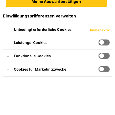
Meine Auswahl bestätigen
Service
Einwilligungspräferenzen verwalten
Verwendbarkeitsnachweise und DIBt Gutachten
Dokumenten Download
Unbedingt erforderliche Cookies
Immer aktiv
Entsorgung
Informationen gemäß Störfallverordnung
Leistungs-Cookies
Lieferanteninformationen
Funktionelle Cookies
Produktsicherheit
Cookies für Marketingzwecke
Einsatzgebiete
Bau
Industrie
Handel
Karriere
Referenzen