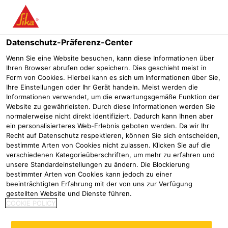
Menü
Datenschutz-Präferenz-Center
Wenn Sie eine Website besuchen, kann diese Informationen über
Ihren Browser abrufen oder speichern. Dies geschieht meist in
Form von Cookies. Hierbei kann es sich um Informationen über Sie,
Produktdatenblätter
Ihre Einstellungen oder Ihr Gerät handeln. Meist werden die
Informationen verwendet, um die erwartungsgemäße Funktion der
Website zu gewährleisten. Durch diese Informationen werden Sie
Boden- und Wandbeschichtungen
Downloads
Produktdatenb
normalerweise nicht direkt identifiziert. Dadurch kann Ihnen aber
ein personalisierteres Web-Erlebnis geboten werden. Da wir Ihr
Recht auf Datenschutz respektieren, können Sie sich entscheiden,
Something went wrong loading the listing. Please
bestimmte Arten von Cookies nicht zulassen. Klicken Sie auf die
try refreshing the page.
verschiedenen Kategorieüberschriften, um mehr zu erfahren und
unsere Standardeinstellungen zu ändern. Die Blockierung
bestimmter Arten von Cookies kann jedoch zu einer
beeinträchtigten Erfahrung mit der von uns zur Verfügung
gestellten Website und Dienste führen.
COOKIE POLICY