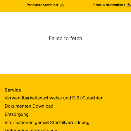
Flächen von
und Park-hausbeschichtungen
Produktdatenblatt
Produktdatenblatt
Ingenieurbauwerke (Größtkorn
4 mm)
Failed to fetch
Service
Verwendbarkeitsnachweise und DIBt Gutachten
Dokumenten Download
Entsorgung
Informationen gemäß Störfallverordnung
Lieferanteninformationen