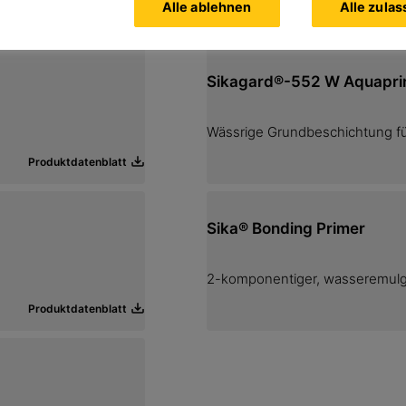
Alle ablehnen
Alle zula
Produktdatenblatt
Sikagard®-552 W Aquapri
Wässrige Grundbeschichtung f
Produktdatenblatt
Sika® Bonding Primer
2-komponentiger, wasseremulg
Produktdatenblatt