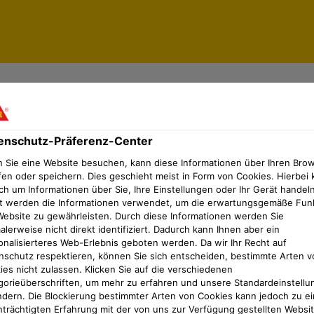
enschutz-Präferenz-Center
dbeschichtung
Wandbeschichtungen
 Sie eine Website besuchen, kann diese Informationen über Ihren Bro
fen oder speichern. Dies geschieht meist in Form von Cookies. Hierbei 
ch um Informationen über Sie, Ihre Einstellungen oder Ihr Gerät handeln
t werden die Informationen verwendet, um die erwartungsgemäße Fun
Website zu gewährleisten. Durch diese Informationen werden Sie
SikaWall®-170 LM
lerweise nicht direkt identifiziert. Dadurch kann Ihnen aber ein
onalisierteres Web-Erlebnis geboten werden. Da wir Ihr Recht auf
nschutz respektieren, können Sie sich entscheiden, bestimmte Arten v
Universeller Leichtspachtel für
ies nicht zulassen. Klicken Sie auf die verschiedenen
gorieüberschriften, um mehr zu erfahren und unsere Standardeinstellu
Produktdatenblatt
ndern. Die Blockierung bestimmter Arten von Cookies kann jedoch zu ei
nträchtigten Erfahrung mit der von uns zur Verfügung gestellten Websi