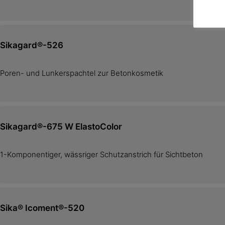
Sikagard®-526
Poren- und Lunkerspachtel zur Betonkosmetik
Sikagard®-675 W ElastoColor
1-Komponentiger, wässriger Schutzanstrich für Sichtbeton
Sika® Icoment®-520