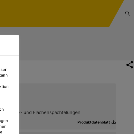
wser
kann
.
ktion
on
 Füll-, Fleck- und Flächenspachtelungen
ngen
Produktdatenblatt
ner
te