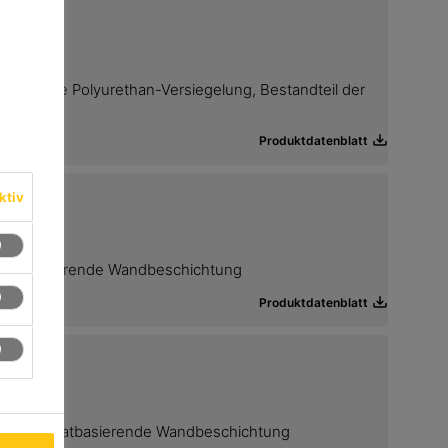
, wässrige Polyurethan-Versiegelung, Bestandteil der
Produktdatenblatt
ktiv
rylatbasierende Wandbeschichtung
Produktdatenblatt
tte, acrylatbasierende Wandbeschichtung