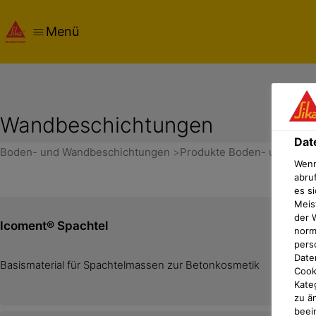
Menü
Wandbeschichtungen
Dat
Boden- und Wandbeschichtungen
Produkte Boden- und Wan
Wenn
abru
es si
Meis
der 
Icoment® Spachtel
norma
pers
Date
Basismaterial für Spachtelmassen zur Betonkosmetik
Cook
Kate
zu ä
beei