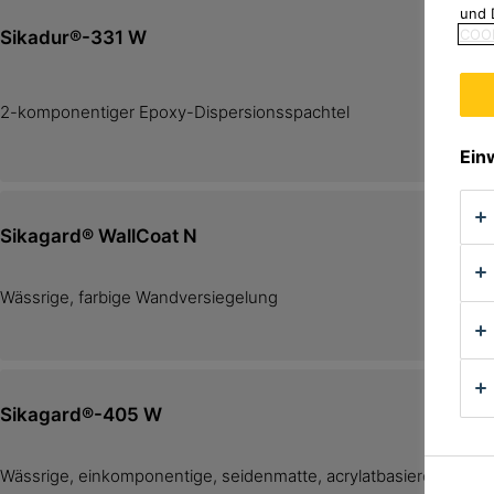
und 
COOK
Sikadur®-331 W
2-komponentiger Epoxy-Dispersionsspachtel
Ein
Sikagard® WallCoat N
Wässrige, farbige Wandversiegelung
Sikagard®-405 W
Wässrige, einkomponentige, seidenmatte, acrylatbasierende W