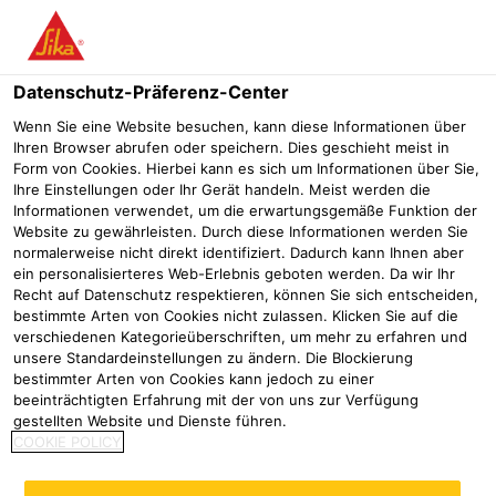
Menü
Datenschutz-Präferenz-Center
Wenn Sie eine Website besuchen, kann diese Informationen über
Ihren Browser abrufen oder speichern. Dies geschieht meist in
Form von Cookies. Hierbei kann es sich um Informationen über Sie,
Ihre Einstellungen oder Ihr Gerät handeln. Meist werden die
Informationen verwendet, um die erwartungsgemäße Funktion der
Website zu gewährleisten. Durch diese Informationen werden Sie
normalerweise nicht direkt identifiziert. Dadurch kann Ihnen aber
ein personalisierteres Web-Erlebnis geboten werden. Da wir Ihr
Recht auf Datenschutz respektieren, können Sie sich entscheiden,
bestimmte Arten von Cookies nicht zulassen. Klicken Sie auf die
verschiedenen Kategorieüberschriften, um mehr zu erfahren und
Gewerbe- und Wohnungsbau
unsere Standardeinstellungen zu ändern. Die Blockierung
bestimmter Arten von Cookies kann jedoch zu einer
Estrichportfolio
Gewerbe- und Wohnungsbau
beeinträchtigten Erfahrung mit der von uns zur Verfügung
gestellten Website und Dienste führen.
Besonders im Wohnungs- und Gewerbebau
COOKIE POLICY
sind emissionsarme und spannungsarme