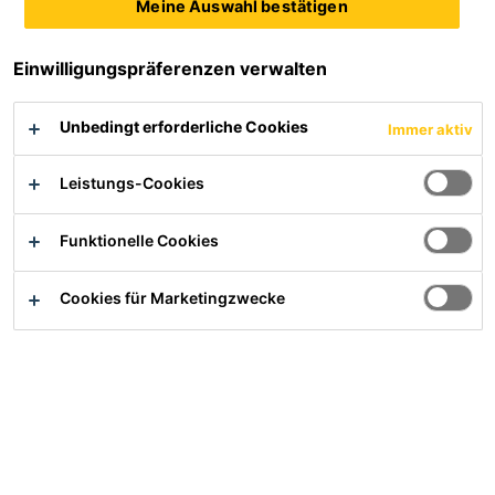
Meine Auswahl bestätigen
Einwilligungspräferenzen verwalten
SikaTop®-126 Pro
Sikagard® M 790
Unbedingt erforderliche Cookies
Immer aktiv
Multifunktionale 2K
Rissüberbrückende 2K
Polymerabdichtung
Xolutec®-Beschichtung zur
Leistungs-Cookies
(MDS/FPD/OS 5b (DI))
Abdichtung von
Betonoberflächen bei starkem
Produktdatenblatt
Produktdatenblatt
chemischem Angriff z.B. in
Funktionelle Cookies
Abwasser-, JGS- oder Biogas-
Anlagen
Cookies für Marketingzwecke