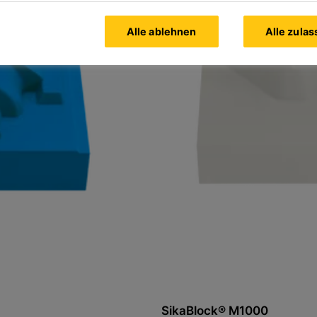
Alle ablehnen
Alle zula
SikaBlock® M1000