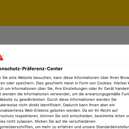
ilität
aterialien
Platten für höchste Dimensionsstabilität
enschutz-Präferenz-Center
e-Tooling bieten wir EP-Pla
 Sie eine Website besuchen, kann diese Informationen über Ihren Bro
fen oder speichern. Dies geschieht meist in Form von Cookies. Hierbei 
hoher Dimensionsstabilität
ch um Informationen über Sie, Ihre Einstellungen oder Ihr Gerät handeln
t werden die Informationen verwendet, um die erwartungsgemäße Fun
Prepreg-Formen oder Bautei
Website zu gewährleisten. Durch diese Informationen werden Sie
lerweise nicht direkt identifiziert. Dadurch kann Ihnen aber ein
onalisierteres Web-Erlebnis geboten werden. Da wir Ihr Recht auf
gplatten in Dichten von 1,0
nschutz respektieren, können Sie sich entscheiden, bestimmte Arten v
ies nicht zulassen. Klicken Sie auf die verschiedenen
gorieüberschriften, um mehr zu erfahren und unsere Standardeinstellu