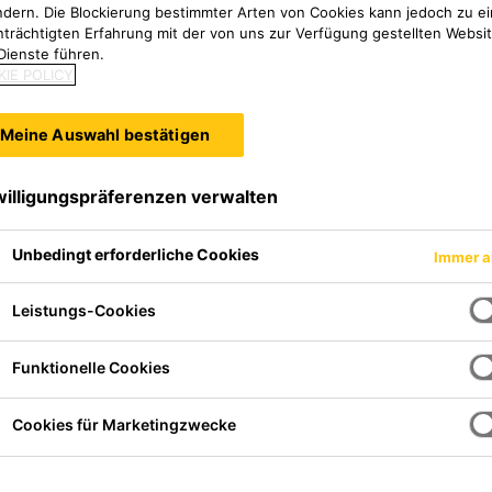
 sowie eine hohe Wärmeform
ndern. Die Blockierung bestimmter Arten von Cookies kann jedoch zu ei
nträchtigten Erfahrung mit der von uns zur Verfügung gestellten Websi
Dienste führen.
uter Maßstabilität auf. Dahe
IE POLICY
 von Lehren, Kontrollmodell
Meine Auswahl bestätigen
ederdruck-RIM-Formen und
willigungspräferenzen verwalten
Unbedingt erforderliche Cookies
Immer a
Leistungs-Cookies
Funktionelle Cookies
Cookies für Marketingzwecke