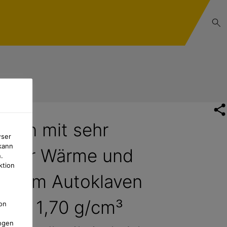
tten mit sehr
wser
kann
 unter Wärme und
.
ktion
len im Autoklaven
 bis 1,70 g/cm³
on
ngen