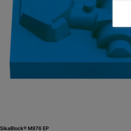
SikaBlock® M976 EP