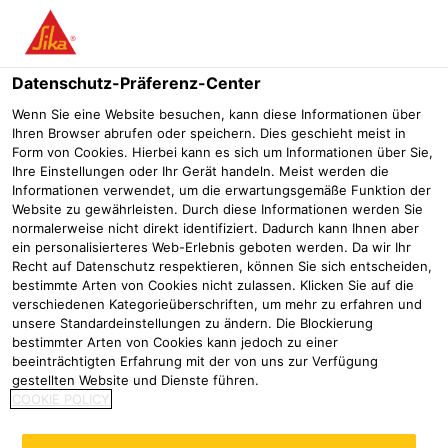
Menü
Datenschutz-Präferenz-Center
Wenn Sie eine Website besuchen, kann diese Informationen über
Ihren Browser abrufen oder speichern. Dies geschieht meist in
SIKAFLEX®
Form von Cookies. Hierbei kann es sich um Informationen über Sie,
Ihre Einstellungen oder Ihr Gerät handeln. Meist werden die
Informationen verwendet, um die erwartungsgemäße Funktion der
BOOSTER
Website zu gewährleisten. Durch diese Informationen werden Sie
normalerweise nicht direkt identifiziert. Dadurch kann Ihnen aber
KLEBSTOFFE
ein personalisierteres Web-Erlebnis geboten werden. Da wir Ihr
Recht auf Datenschutz respektieren, können Sie sich entscheiden,
bestimmte Arten von Cookies nicht zulassen. Klicken Sie auf die
verschiedenen Kategorieüberschriften, um mehr zu erfahren und
unsere Standardeinstellungen zu ändern. Die Blockierung
Industrie
Innovationen
SikaBooster® und PowerCure Techn
bestimmter Arten von Cookies kann jedoch zu einer
beeinträchtigten Erfahrung mit der von uns zur Verfügung
Beseitigung von Engpässen im Klebeprozess
gestellten Website und Dienste führen.
COOKIE POLICY
Der Einsatz von Klebstoffen in der industriellen
Fertigung ist in verschiedensten Branchen zum