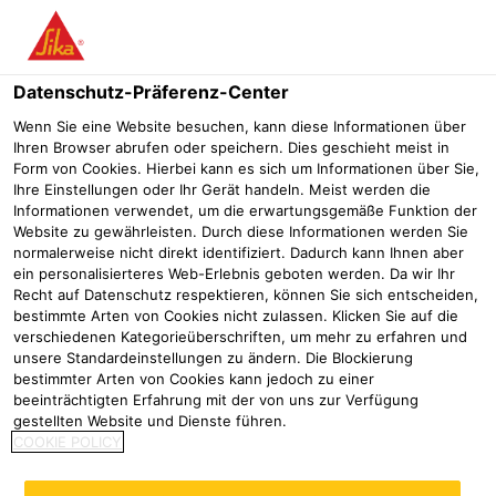
Menü
Datenschutz-Präferenz-Center
Wenn Sie eine Website besuchen, kann diese Informationen über
Ihren Browser abrufen oder speichern. Dies geschieht meist in
Form von Cookies. Hierbei kann es sich um Informationen über Sie,
Injektionsschläuche
Ihre Einstellungen oder Ihr Gerät handeln. Meist werden die
Informationen verwendet, um die erwartungsgemäße Funktion der
Website zu gewährleisten. Durch diese Informationen werden Sie
Bauwerksabdichtung
Für Fugenabdichtung
Injektionsschläu
normalerweise nicht direkt identifiziert. Dadurch kann Ihnen aber
ein personalisierteres Web-Erlebnis geboten werden. Da wir Ihr
SikaFuko® VT – wenn Sicherheit an erster Stelle steht.
Recht auf Datenschutz respektieren, können Sie sich entscheiden,
Der einzigartige Aufbau mit Ventilsystem garantiert
bestimmte Arten von Cookies nicht zulassen. Klicken Sie auf die
verschiedenen Kategorieüberschriften, um mehr zu erfahren und
höchste Funktionssicherheit. Bei der Betonage
unsere Standardeinstellungen zu ändern. Die Blockierung
verschließen die Neoprenstreifen zuverlässig die
bestimmter Arten von Cookies kann jedoch zu einer
Austrittsöffnungen und verhindern das Eindringen von
beeinträchtigten Erfahrung mit der von uns zur Verfügung
Zementschlempe. Beim Verpressen werden die
gestellten Website und Dienste führen.
COOKIE POLICY
Neoprenstreifen komprimiert und das Injektionsgut
kann über die gesamte Schlauchlänge durch acht