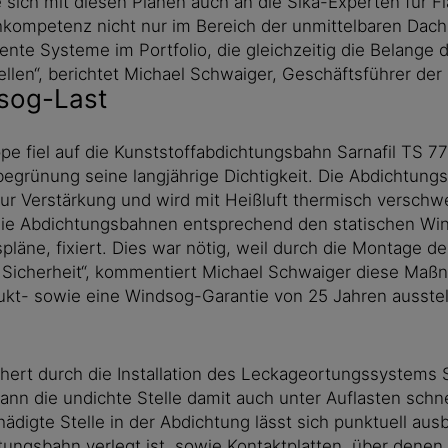
 sich mit diesen Plänen auch an die Sika-Experten für
hkompetenz nicht nur im Bereich der unmittelbaren Dach
ente Systeme im Portfolio, die gleichzeitig die Belange
ellen“, berichtet Michael Schwaiger, Geschäftsführer d
dsog-Last
fiel auf die Kunststoffabdichtungsbahn Sarnafil TS 77-2
begrünung seine langjährige Dichtigkeit. Die Abdichtung
zur Verstärkung und wird mit Heißluft thermisch verschwe
die Abdichtungsbahnen entsprechend den statischen Win
spläne, fixiert. Dies war nötig, weil durch die Montage
ie Sicherheit“, kommentiert Michael Schwaiger diese Maß
kt- sowie eine Windsog-Garantie von 25 Jahren ausstell
chert durch die Installation des Leckageortungssystems 
 die undichte Stelle damit auch unter Auflasten schnel
digte Stelle in der Abdichtung lässt sich punktuell au
htungsbahn verlegt ist, sowie Kontaktplatten, über denen 