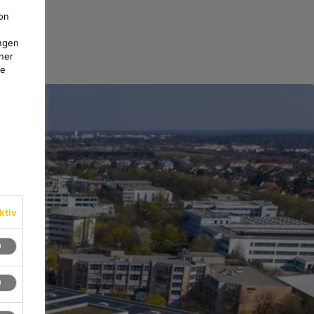
on
ngen
ner
te
ktiv