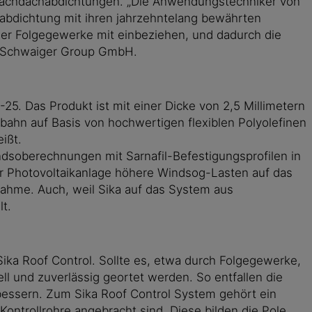
 Flachdachabdichtungen. „Die Anwendungstechniker von
abdichtung mit ihren jahrzehntelang bewährten
 der Folgegewerke mit einbeziehen, und dadurch die
er Schwaiger Group GmbH.
5. Das Produkt ist mit einer Dicke von 2,5 Millimetern
sbahn auf Basis von hochwertigen flexiblen Polyolefinen
ißt.
dsoberechnungen mit Sarnafil-Befestigungsprofilen in
 der Photovoltaikanlage höhere Windsog-Lasten auf das
nahme. Auch, weil Sika auf das System aus
t.
Sika Roof Control. Sollte es, etwa durch Folgegewerke,
l und zuverlässig geortet werden. So entfallen die
sbessern. Zum Sika Roof Control System gehört ein
Kontrollrohre angebracht sind. Diese bilden die Pole.