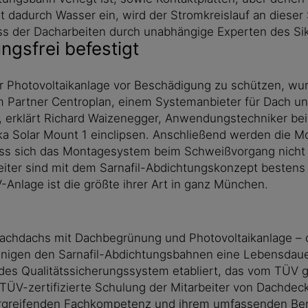
t dadurch Wasser ein, wird der Stromkreislauf an dieser
s der Dacharbeiten durch unabhängige Experten des Sik
gsfrei befestigt
 Photovoltaikanlage vor Beschädigung zu schützen, wur
Partner Centroplan, einem Systemanbieter für Dach und 
, erklärt Richard Waizenegger, Anwendungstechniker bei
ka Solar Mount 1 einclipsen. Anschließend werden die M
dass sich das Montagesystem beim Schweißvorgang nicht v
er sind mit dem Sarnafil-Abdichtungskonzept bestens ver
Anlage ist die größte ihrer Art in ganz München.
lachdachs mit Dachbegrünung und Photovoltaikanlage – d
inigen den Sarnafil-Abdichtungsbahnen eine Lebensdaue
es Qualitätssicherungssystem etabliert, das vom TÜV gepr
 TÜV-zertifizierte Schulung der Mitarbeiter von Dachdec
rgreifenden Fachkompetenz und ihrem umfassenden Berat