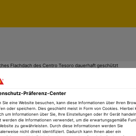
ches Flachdach des Centro Tesoro dauerhaft geschützt
enschutz-Präferenz-Center
tieren maximale Langlebigkeit
 Sie eine Website besuchen, kann diese Informationen über Ihren Bro
fen oder speichern. Dies geschieht meist in Form von Cookies. Hierbei 
ewerbekomplexes Centro Tesoro in München. Das Gebäude
ch um Informationen über Sie, Ihre Einstellungen oder Ihr Gerät handeln
t werden die Informationen verwendet, um die erwartungsgemäße Fun
grünung und die Photovoltaikanlage auf dem Flachdach
Website zu gewährleisten. Durch diese Informationen werden Sie
ren unter solch hohen Anforderungen ein dauerhaft funk
lerweise nicht direkt identifiziert. Dadurch kann Ihnen aber ein