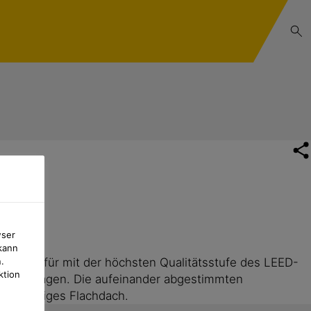
wser
kann
 ist dafür mit der höchsten Qualitätsstufe des LEED-
.
ktion
 beigetragen. Die aufeinander abgestimmten
tionsfähiges Flachdach.