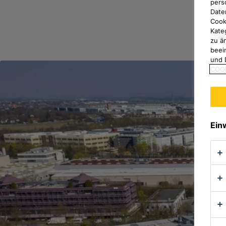
pers
Date
Cook
Kate
zu ä
beei
und 
COOK
Ein