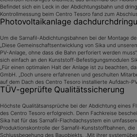
Befindet sich ein Leck in der Abdichtungsbahn und dring
Kontrollmessung beim Centro Tesoro fand zum Abschlus
Photovoltaikanlage dachdurchdringun
Um die Sarnafil-Abdichtungsbahnen bei der Montage der
„Diese Gemeinschaftsentwicklung von Sika und unserem 
PV-Anlage, ohne dass die Bahn perforiert werden muss“
sich einfach an den Kunststoff-Befestigungsmodulen Si
„Für einen optimalen Halt der Anlage ist zu beachten, 
GmbH. „Doch unsere erfahrenen und geschulten Mitarbeit
auf dem Dach des Centro Tesoro installierte Aufdach-PV-
TÜV-geprüfte Qualitätssicherung
Höchste Qualitätsansprüche bei der Abdichtung eines F
des Centro Tesoro erfolgreich. Denn Fachkreise besche
Sika hat für das Sarnafil-Flachdachsystem ein umfassend
Produktionskontrolle der Sarnafil-Kunststoffbahnen, die
Schlussbegehung des Bauobjekts. „Mit ihrer systemübe