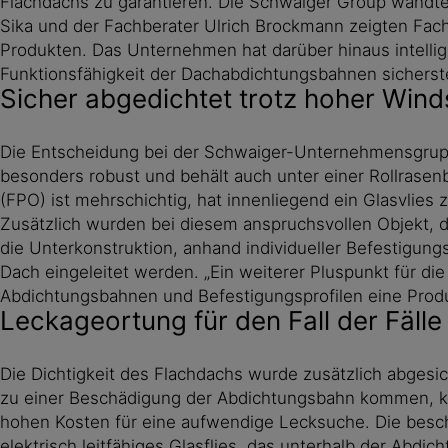
Flachdachs zu garantieren. Die Schwaiger Group wandte
Sika und der Fachberater Ulrich Brockmann zeigten Fac
Produkten. Das Unternehmen hat darüber hinaus intellig
Funktionsfähigkeit der Dachabdichtungsbahnen sicherst
Sicher abgedichtet trotz hoher Win
Die Entscheidung bei der Schwaiger-Unternehmensgruppe 
besonders robust und behält auch unter einer Rollrasen
(FPO) ist mehrschichtig, hat innenliegend ein Glasvlies 
Zusätzlich wurden bei diesem anspruchsvollen Objekt, 
die Unterkonstruktion, anhand individueller Befestigung
Dach eingeleitet werden. „Ein weiterer Pluspunkt für d
Abdichtungsbahnen und Befestigungsprofilen eine Produ
Leckageortung für den Fall der Fälle
Die Dichtigkeit des Flachdachs wurde zusätzlich abgesi
zu einer Beschädigung der Abdichtungsbahn kommen, kann
hohen Kosten für eine aufwendige Lecksuche. Die beschä
elektrisch leitfähiges Glasflies, das unterhalb der Abdic