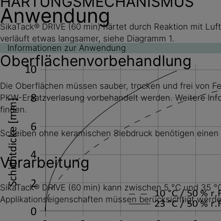
HÄRTUNGSMECHANISMUS
Anwendung
SikaTack® DRIVE (60 min) härtet durch Reaktion mit Luft
verläuft etwas langsamer, siehe Diagramm 1.
Informationen zur Anwendung
Oberflächenvorbehandlung
Die Oberflächen müssen sauber, trocken und frei von Fet
PKW-Ersatzverlasung vorbehandelt werden. Weitere Inf
finden.
Scheiben ohne keramischen Siebdruck benötigen einen 
Verarbeitung
SikaTack® DRIVE (60 min) kann zwischen 5 °C und 35 °C
Applikationseigenschaften müssen berücksichtigt werden