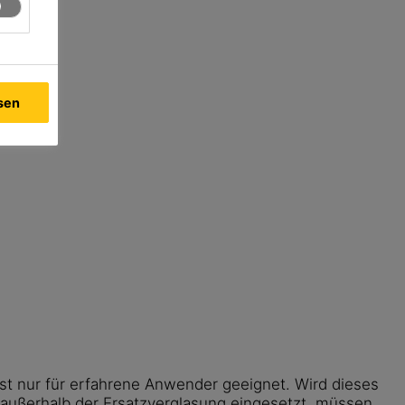
ssen
st nur für erfahrene Anwender geeignet. Wird dieses
außerhalb der Ersatzverglasung eingesetzt, müssen