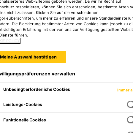
onalisierteres Web-Erlebnis geboten werden. Da wir Ihr Recht auf
nschutz respektieren, können Sie sich entscheiden, bestimmte Arten v
ies nicht zulassen. Klicken Sie auf die verschiedenen
gorieüberschriften, um mehr zu erfahren und unsere Standardeinstellu
ndern. Die Blockierung bestimmter Arten von Cookies kann jedoch zu ei
nträchtigten Erfahrung mit der von uns zur Verfügung gestellten Websi
Dienste führen.
IE POLICY
Meine Auswahl bestätigen
willigungspräferenzen verwalten
toff für die PKW-
Unbedingt erforderliche Cookies
Immer a
ngseigenschaften. SikaTack®
t von 60 Minuten und wurde
Leistungs-Cookies
Funktionelle Cookies