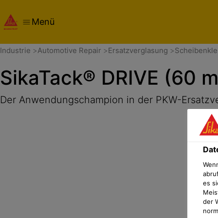
Menü
Übersicht
Produktdetails
Anwendung
Dokumente
Dat
Industrie
Automotive Repair
Ersatzverglasung
Scheibenkle
SikaTack® DRIVE (60 m
Der Anwendungschampion in der PKW-Ersatzv
Dat
Wenn
abru
es si
Meis
der 
norma