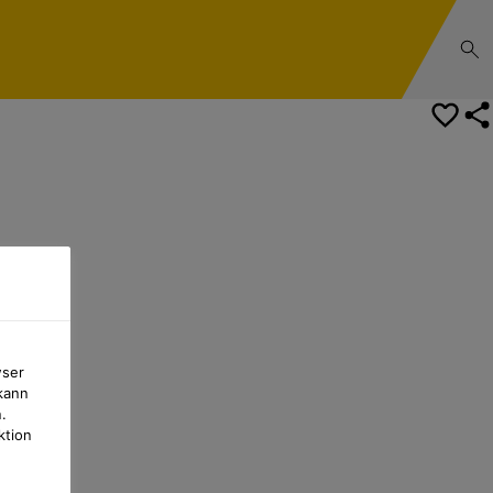
wser
kann
.
ktion