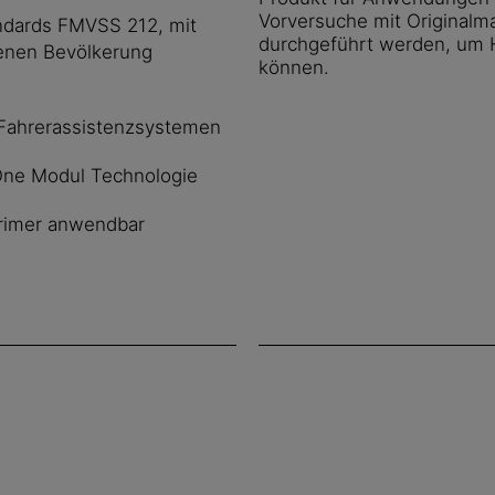
Vorversuche mit Originalma
ndards FMVSS 212, mit
durchgeführt werden, um H
enen Bevölkerung
können.
n Fahrerassistenzsystemen
-One Modul Technologie
primer anwendbar