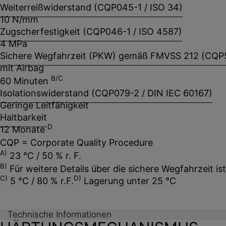
Weiterreißwiderstand (CQP045-1 / ISO 34)
10 N/mm
Zugscherfestigkeit (CQP046-1 / ISO 4587)
4 MPa
Sichere Wegfahrzeit (PKW) gemäß FMVSS 212 (CQP5
mit Airbag
B/C
60 Minuten
Isolationswiderstand (CQP079-2 / DIN IEC 60167)
Geringe Leitfähigkeit
Haltbarkeit
D
12 Monate
CQP = Corporate Quality Procedure
A)
23 °C / 50 % r. F.
B)
Für weitere Details über die sichere Wegfahrzeit is
C)
D)
5 °C / 80 % r.F.
Lagerung unter 25 °C
Technische Informationen