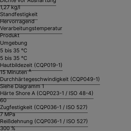
Dichte vor Aushärtung
1,27 kg/l
Standfestigkeit
Hervorragend
Verarbeitungstemperatur
Produkt
Umgebung
5 bis 35 °C
5 bis 35 °C
Hautbildezeit (CQP019-1)
A
15 Minuten
Durchhärtegeschwindigkeit (CQP049-1)
Siehe Diagramm 1
Härte Shore A (CQP023-1 / ISO 48-4)
60
Zugfestigkeit (CQP036-1 / ISO 527)
7 MPa
Reißdehnung (CQP036-1 / ISO 527)
300 %