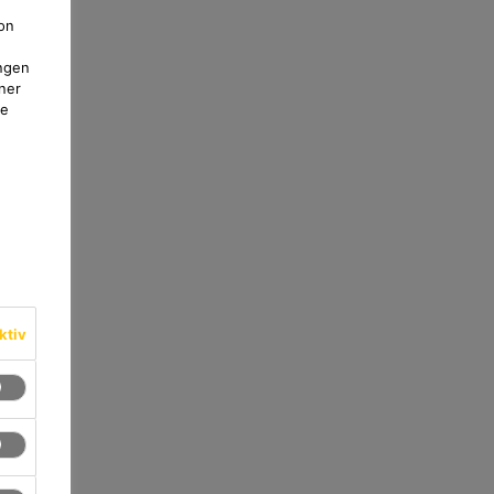
on
ngen
ner
te
ktiv